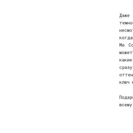
Даже
темн
несмо
когда
Me C
может
каки
сразу
оттен
ключ 
Подар
всему