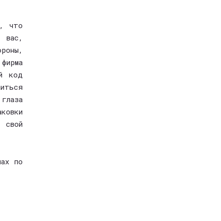
, что
 вас,
ороны,
 фирма
й код
аиться
глаза
аковки
т свой
нах по