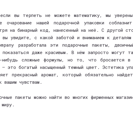
 если вы терпеть не можете математику, мы уверены
ое очарование нашей подарочной упаковки соблазнит
тря на бинарный код, нанесенный на неё. С другой ст
 вы увидите, с какой заботой и вниманием к деталям
ompany разработала эти подарочные пакеты, двоичны
 показаться даже красивым. В нём запросто могут т
е-нибудь сложные формулы, но то, что бросается в 
 – это богатый насыщенный темный цвет. Эстетика уп
яет прекрасный аромат, который обязательно найде
к вашим чувствам.
очные пакеты можно найти во многих фирменных магази
 миру.