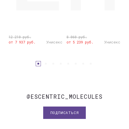
12 210 руб.
8 060 руб.
5 
кс
Унисекс
Унисекс
от 7 937 руб.
от 5 239 руб.
от
@ESCENTRIC_MOLECULES
ПОДПИСАТЬСЯ