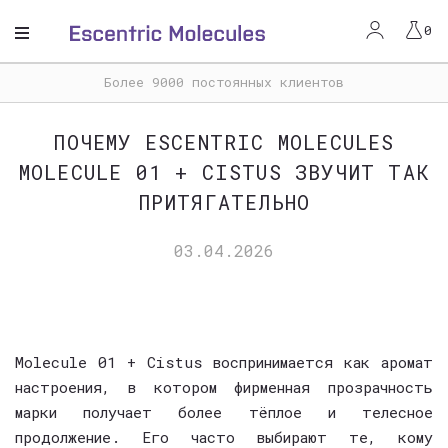
ЛИЧНЫЙ КАБИНЕТ
ВАША КОРЗИНА ПУСТА
0
Вход
Более 9000 постоянных клиентов
АРОМАТЫ
Регистрация
ПОЧЕМУ ESCENTRIC MOLECULES
О БРЕНДЕ
MOLECULE 01 + CISTUS ЗВУЧИТ ТАК
ПРИТЯГАТЕЛЬНО
ПРЕИМУЩЕСТВА
03.04.2026
КАЧЕСТВО
ДОСТАВКА И ОПЛАТА
АКЦИИ
Molecule 01 + Cistus воспринимается как аромат
настроения, в котором фирменная прозрачность
марки получает более тёплое и телесное
продолжение. Его часто выбирают те, кому