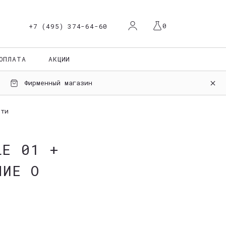
Й КАБИНЕТ
АША КОРЗИНА ПУСТА
0
+7 (495) 374-64-60
ОПЛАТА
АКЦИИ
ация
Фирменный магазин
сти
LE 01 +
НИЕ О