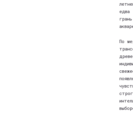
летн
едва
грань
аквар
По ме
тран
древ
инди
свеже
появ
чувст
строг
инте
выбор