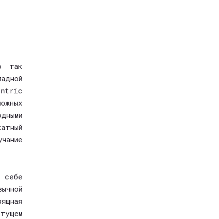
о так
адной
entric
ожных
одными
атный
чание
 себе
вычной
ящная
етущем