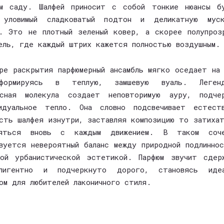
ем саду. Шалфей приносит с собой тонкие нюансы бу
 уловимый сладковатый подтон и деликатную муск
. Это не плотный зеленый ковер, а скорее полупроз
ель, где каждый штрих кажется полностью воздушным.
ре раскрытия парфюмерный ансамбль мягко оседает на
сформируясь в теплую, замшевую вуаль. Легенд
есная молекула создает неповторимую ауру, подчер
видуальное тепло. Она словно подсвечивает естеств
сть шалфея изнутри, заставляя композицию то затиха
ляться вновь с каждым движением. В таком соче
вуется невероятный баланс между природной подлинно
ой урбанистической эстетикой. Парфюм звучит сдер
ллигентно и подчеркнуто дорого, становясь идеа
ом для любителей лаконичного стиля.