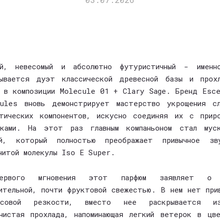
ый, невесомый и абсолютно футуристичный - именн
рывается дуэт классической древесной базы и прохл
ы в композиции
Molecule 01 + Clary Sage
. Бренд Esc
cules вновь демонстрирует мастерство укрощения сл
тических компонентов, искусно соединяя их с прир
нками. На этот раз главным компаньоном стал муск
ей, который полностью преображает привычное зву
нитой молекулы Iso E Super.
рвого мгновения этот парфюм заявляет о
ительной, почти фруктовой свежестью. В нем нет при
усовой резкости, вместо нее раскрывается из
нистая прохлада, напоминающая легкий ветерок в цв