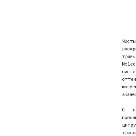
Чист
раск
трав
Mole
синте
отте
шалф
знаме
С пе
пронз
цитр
травя