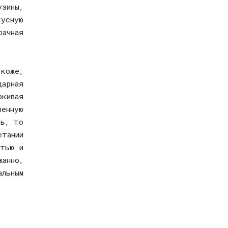
зины,
усную
рачная
 коже,
арная
кивая
енную
ть, то
тании
стью и
жанно,
льным