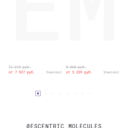
EM
12 210 руб.
8 060 руб.
5 
кс
Унисекс
Унисекс
от 7 937 руб.
от 5 239 руб.
от
@ESCENTRIC_MOLECULES